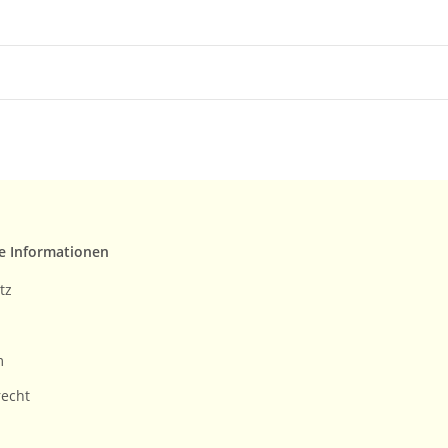
e Informationen
tz
m
recht