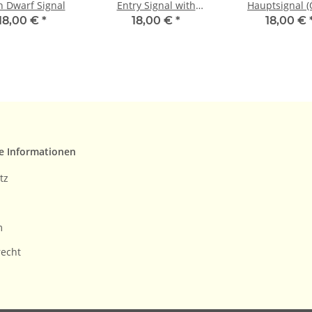
 Dwarf Signal
Entry Signal with
Hauptsignal 
Distant Signal
18,00 €
*
18,00 €
*
18,00 €
e Informationen
tz
m
recht