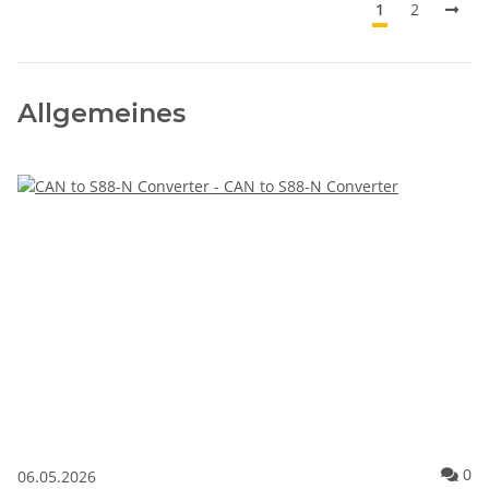
1
2
Allgemeines
Ko
0
06.05.2026