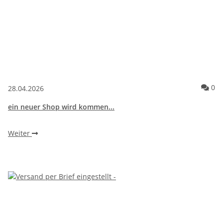
Ko
0
28.04.2026
ein neuer Shop wird kommen...
Weiter