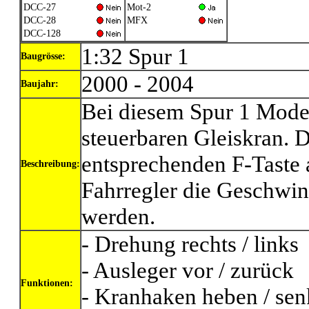
DCC-27
Mot-2
DCC-28
MFX
DCC-128
1:32 Spur 1
Baugrösse:
2000 - 2004
Baujahr:
Bei diesem Spur 1 Modell
steuerbaren Gleiskran. D
entsprechenden F-Taste
Beschreibung:
Fahrregler die Geschwin
werden.
- Drehung rechts / links
- Ausleger vor / zurück
Funktionen:
- Kranhaken heben / se