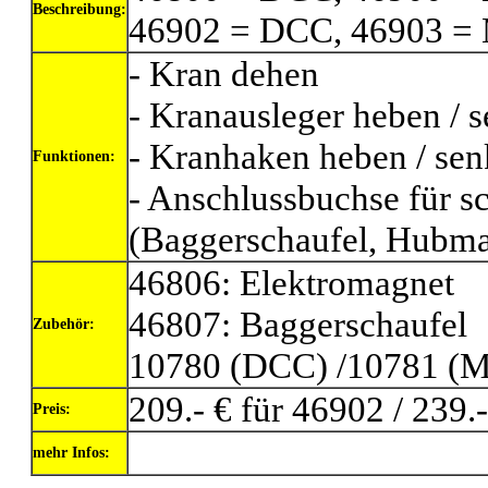
Beschreibung:
46902 = DCC, 46903 = Mo
- Kran dehen
- Kranausleger heben / 
- Kranhaken heben / se
Funktionen:
- Anschlussbuchse für s
(Baggerschaufel, Hubmag
46806: Elektromagnet
46807: Baggerschaufel
Zubehör:
10780 (DCC) /10781 (Mo
209.- € für 46902 / 239.
Preis:
mehr Infos: