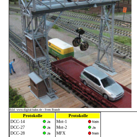
Bild: www.digital-bahn.de - Sven Brandt
Protokolle
Protokolle
DCC-14
Mot-1
DCC-27
Mot-2
DCC-28
MFX