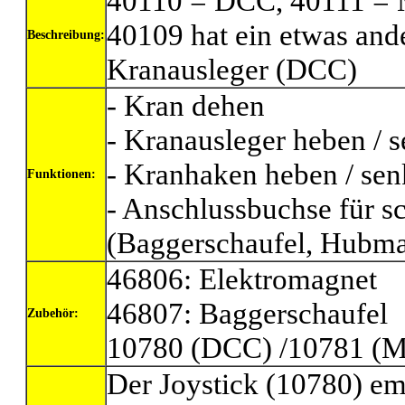
40110 = DCC, 40111 = M
40109 hat ein etwas and
Beschreibung:
Kranausleger (DCC)
- Kran dehen
- Kranausleger heben / 
- Kranhaken heben / se
Funktionen:
- Anschlussbuchse für s
(Baggerschaufel, Hubmag
46806: Elektromagnet
46807: Baggerschaufel
Zubehör:
10780 (DCC) /10781 (Mo
Der Joystick (10780) em