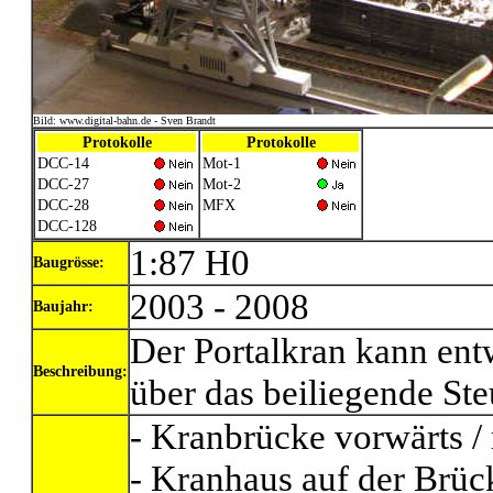
Bild: www.digital-bahn.de - Sven Brandt
Protokolle
Protokolle
DCC-14
Mot-1
DCC-27
Mot-2
DCC-28
MFX
DCC-128
1:87 H0
Baugrösse:
2003 - 2008
Baujahr:
Der Portalkran kann entw
Beschreibung:
über das beiliegende Ste
- Kranbrücke vorwärts /
- Kranhaus auf der Brüc