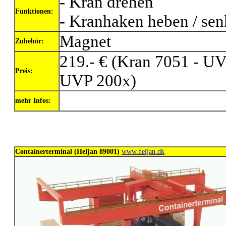
- Kran drehen
Funktionen:
- Kranhaken heben / se
Magnet
Zubehör:
219.- € (Kran 7051 - UV
Preis:
UVP 200x)
mehr Infos:
Containerterminal (Heljan 89001)
www.heljan.dk