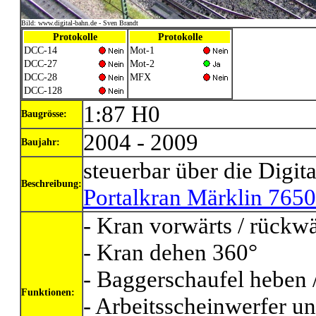
Bild: www.digital-bahn.de - Sven Brandt
Protokolle
Protokolle
DCC-14
Mot-1
DCC-27
Mot-2
DCC-28
MFX
DCC-128
1:87 H0
Baugrösse:
2004 - 2009
Baujahr:
steuerbar über die Digi
Beschreibung:
Portalkran Märklin 765
- Kran vorwärts / rückwä
- Kran dehen 360°
- Baggerschaufel heben 
Funktionen:
- Arbeitsscheinwerfer 