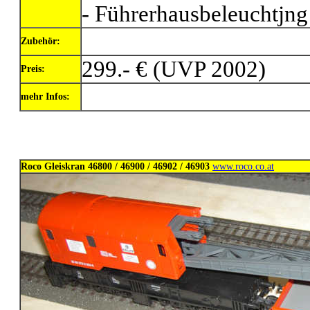
- Führerhausbeleuchtjng 
Zubehör:
299.- € (UVP 2002)
Preis:
mehr Infos:
Roco Gleiskran 46800 / 46900 / 46902 / 46903
www.roco.co.at