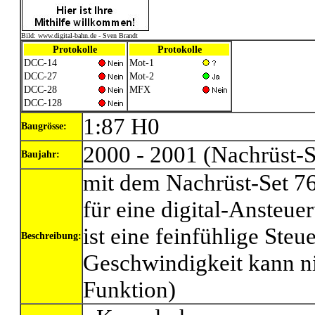
Bild: www.digital-bahn.de - Sven Brandt
Protokolle
Protokolle
DCC-14
Mot-1
DCC-27
Mot-2
DCC-28
MFX
DCC-128
1:87 H0
Baugrösse:
2000 - 2001 (Nachrüst-S
Baujahr:
mit dem Nachrüst-Set 7
für eine digital-Ansteue
ist eine feinfühlige Ste
Beschreibung:
Geschwindigkeit kann nic
Funktion)