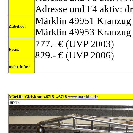
Adresse und F4 aktiv: d
Märklin 49951 Kranzug 
Zubehör:
Märklin 49953 Kranzug 
777.- € (UVP 2003)
Preis:
829.- € (UVP 2006)
mehr Infos:
Märklin Gleiskran 46715..46718
www.maerklin.de
46717: