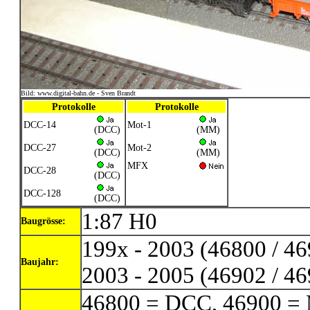
Bild: www.digital-bahn.de - Sven Brandt
Protokolle
Protokolle
DCC-14
Mot-1
(DCC)
(MM)
DCC-27
Mot-2
(DCC)
(MM)
MFX
DCC-28
(DCC)
DCC-128
(DCC)
1:87 H0
Baugrösse:
199x - 2003 (46800 / 46
Baujahr:
2003 - 2005 (46902 / 46
46800 = DCC, 46900 = M