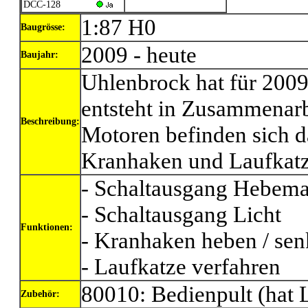
DCC-128
1:87 H0
Baugrösse:
2009 - heute
Baujahr:
Uhlenbrock hat für 200
entsteht in Zusammenarbe
Beschreibung:
Motoren befinden sich da
Kranhaken und Laufkatz
- Schaltausgang Hebemag
- Schaltausgang Licht
Funktionen:
- Kranhaken heben / se
- Laufkatze verfahren
80010: Bedienpult (hat 
Zubehör: