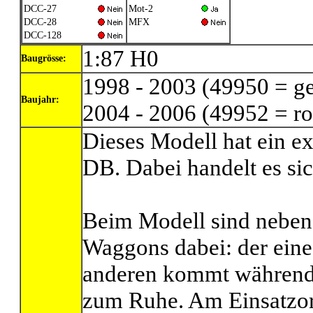
DCC-27
Mot-2
DCC-28
MFX
DCC-128
1:87 H0
Baugrösse:
1998 - 2003 (49950 = ge
Baujahr:
2004 - 2006 (49952 = ro
Dieses Modell hat ein ex
DB. Dabei handelt es si
Beim Modell sind neben
Waggons dabei: der eine
anderen kommt während 
zum Ruhe. Am Einsatzor