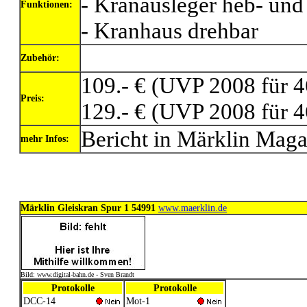
- Kranausleger heb- und
Funktionen:
- Kranhaus drehbar
Zubehör:
109.- € (UVP 2008 für 4
Preis:
129.- € (UVP 2008 für 
Bericht in Märklin Mag
mehr Infos:
Märklin Gleiskran Spur 1 54991
www.maerklin.de
Bild: www.digital-bahn.de - Sven Brandt
Protokolle
Protokolle
DCC-14
Mot-1