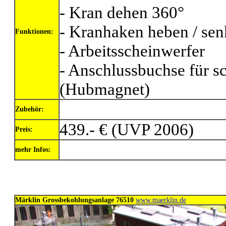
- Kran dehen 360°
- Kranhaken heben / se
Funktionen:
- Arbeitsscheinwerfer
- Anschlussbuchse für s
(Hubmagnet)
Zubehör:
439.- € (UVP 2006)
Preis:
mehr Infos:
Märklin Grossbekohlungsanlage 76510
www.maerklin.de