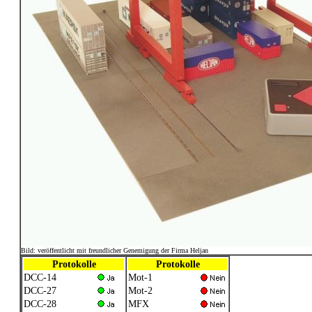
Bild: veröffentlicht mit freundlicher Genemigung der Firma Heljan
Protokolle
Protokolle
DCC-14
Mot-1
DCC-27
Mot-2
DCC-28
MFX