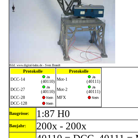
Bild: www.digital-bahn.de - Sven Brandt
Protokolle
Protokolle
DCC-14
Mot-1
(40110)
(40111)
DCC-27
Mot-2
(40110)
(40111)
DCC-28
MFX
DCC-128
1:87 H0
Baugrösse:
200x - 200x
Baujahr: