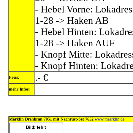
- Hebel Vorne: Lokadre
1-28 -> Haken AB
- Hebel Hinten: Lokadr
1-28 -> Haken AUF
- Knopf Mitte: Lokadre
- Knopf Hinten: Lokadr
.- €
Preis:
mehr Infos:
Märklin Drehkran 7051 mit Nachrüst-Set 7652
www.maerklin.de