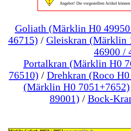
Angebot! Die vorgestellten Artikel könn
Goliath (Märklin H0 49950
46715)
/
Gleiskran (Märklin
46900 / 
Portalkran (Märklin H0 
76510)
/
Drehkran (Roco H0 
(Märklin H0 7051+7652)
89001)
/
Bock-Kran