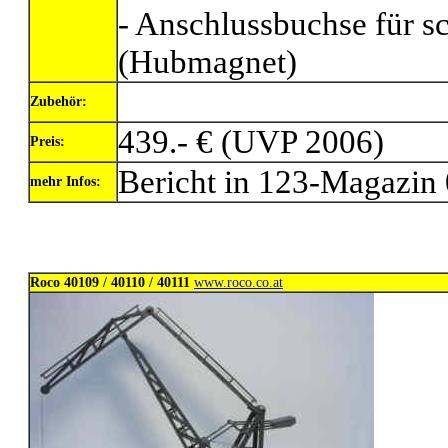
- Anschlussbuchse für s
(Hubmagnet)
Zubehör:
439.- € (UVP 2006)
Preis:
Bericht in 123-Magazin
mehr Infos:
Roco 40109 / 40110 / 40111
www.roco.co.at