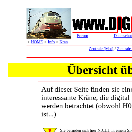
Forum
Datenschut
>
HOME
>
Info
>
Kran
Zentrale (Mot)
/
Zentrale
Übersicht üb
Auf dieser Seite finden sie ein
interessante Kräne, die digita
werden betrachtet (obwohl H0 
ist...)
Sie befinden sich hier NICHT in einem Shop