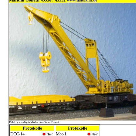
Märklin Goliath 49950 / 49952
www.maerklin.de
Bild: www.digital-bahn.de - Sven Brandt
Protokolle
Protokolle
DCC-14
Mot-1