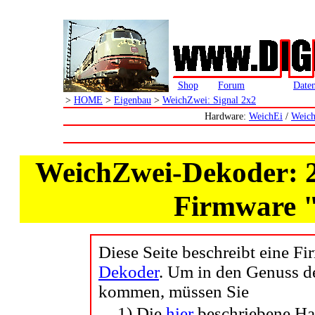
Shop
Forum
Daten
>
HOME
>
Eigenbau
>
WeichZwei: Signal 2x2
Hardware:
WeichEi
/
Weich
WeichZwei-Dekoder: 2x
Firmware 
Diese Seite beschreibt eine F
Dekoder
. Um in den Genuss d
kommen, müssen Sie
1) Die
hier
beschriebene Ha