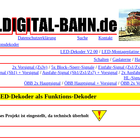
Datenschutzerklärung
Suche
Kontakt
onsdekoder
LED-Dekoder V2.00
/
LED-Montageplatine
Schalten
/
Gaslaterne
/
Ha
2x Vorsignal (Zs3v)
/
5x Block-/Sperr-Signale
/
Einfahr-Signal (Zs1/Zs
nal (Sh1) + Vorsignal
/
Ausfahr-Signal (Sh1/Zs1/Zs7) + Vorsignal
/
2x Ausfah
HL-Sign
ÖBB 2x Hauptsignal
/
ÖBB Hauptsignal + Vorsignal
/
ÖBB 2x Vo
ED-Dekoder als Funktions-Dekoder
es Projekt ist eingestellt, da technisch überholt