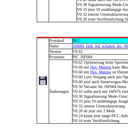
V0.38 Signalisierung Mode-Ums
V0.33 jetzt 10 unabhängige Au
V0.32 interne Umstrukturierun
V0.28 erste Veröffentlichung 
Protokoll
DCC
Name
16f684_fdek_led_schalten_dcc_0
Version
V0.62
Prozessor
PIC 16F684
V0.62 Optimierung beim Speicher
V0.60 mit
Hex_Manipu
kann Mode
V0.60 mit
Hex_Manipu
ist Dumm-
V0.60 Lern-Vorgang auch mit O
V0.60 jetzt auch Steuerwagen-Mo
V0.50 Variante für 16F684 hinzu
Änderungen
V0.43 sollte auch mit 16F676 fun
V0.38 Signalisierung Mode-Umsch
V0.33 jetzt 10 unabhängige Ausg
V0.32 interne Umstrukturierung
V0.28 ab jetzt mit 2 Modi
V0.24 kennt jetzt lange DCC-Adr
V0.16 erste Veröffentlichung