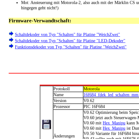
Mot: Ansteuerung mit Motorola-2, also auch mit der Märklin CS u
hingegen geht nicht!)
Firmware-Verwandtschaft:
Schaltdekoder von Typ "Schalten" für Platine "WeichZwei"
Schaltdekoder von Typ "Schalten" für Platine "LED-Dekoder"
Funktionsdekoder von Typ "Schalten" für Platine "WeichZwei"
Protokoll
Motorola
Name
16f684_fdek_led_schalten_mm
Version
V0.62
Prozessor
PIC 16F684
V0.62 Optimierung beim Speic
V0.60 jetzt auch Steuerwagen-
V0.60 mit
Hex_Manipu
kann M
V0.60 mit
Hex_Manipu
ist Dum
V0.50 Variante für 16F684 hin
Änderungen
V0.43 sollte auch mit 16F676 f