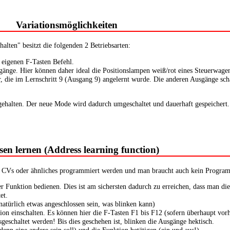
Variationsmöglichkeiten
ten" besitzt die folgenden 2 Betriebsarten:
n eigenen F-Tasten Befehl.
gänge. Hier können daher ideal die Positionslampen weiß/rot eines Steuerwage
die im Lernschritt 9 (Ausgang 9) angelernt wurde. Die anderen Ausgänge scha
gehalten. Der neue Mode wird dadurch umgeschaltet und dauerhaft gespeichert
sen lernen (Address learning function)
 CVs oder ähnliches programmiert werden und man braucht auch kein Program
er Funktion bedienen. Dies ist am sichersten dadurch zu erreichen, dass man die
et.
natürlich etwas angeschlossen sein, was blinken kann)
tion einschalten. Es können hier die F-Tasten F1 bis F12 (sofern überhaupt v
sgeschaltet werden! Bis dies geschehen ist, blinken die Ausgänge hektisch.