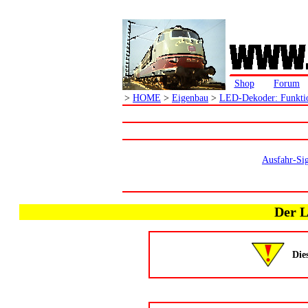
Shop
Forum
>
HOME
>
Eigenbau
>
LED-Dekoder: Funkti
Ausfahr-Sig
Der L
Dies