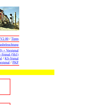
 V2.00
/
Tipps
usbeleuchtung
3) + Vorsignal
r-Signal (Sh1)
al
/
KS-Signal
rsignal
/
PKP