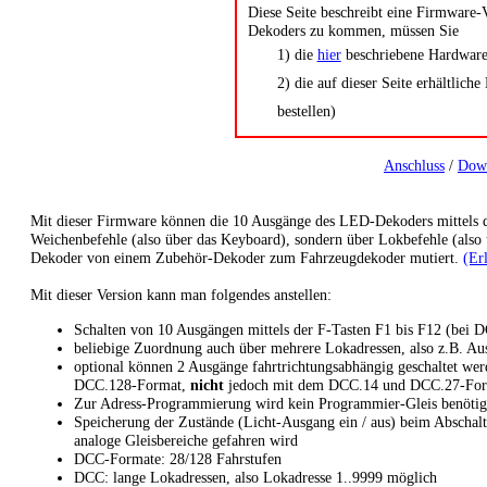
Diese Seite beschreibt eine Firmware-
Dekoders zu kommen, müssen Sie
1) die
hier
beschriebene Hardware
2) die auf dieser Seite erhältlic
bestellen)
Anschluss
/
Dow
Mit dieser Firmware können die 10 Ausgänge des LED-Dekoders mittels der
Weichenbefehle (also über das Keyboard), sondern über Lokbefehle (also ü
Dekoder von einem Zubehör-Dekoder zum Fahrzeugdekoder mutiert.
(Er
Mit dieser Version kann man folgendes anstellen:
Schalten von 10 Ausgängen mittels der F-Tasten F1 bis F12 (bei 
beliebige Zuordnung auch über mehrere Lokadressen, also z.B. A
optional können 2 Ausgänge fahrtrichtungsabhängig geschaltet we
DCC.128-Format,
nicht
jedoch mit dem DCC.14 und DCC.27-For
Zur Adress-Programmierung wird kein Programmier-Gleis benötigt.
Speicherung der Zustände (Licht-Ausgang ein / aus) beim Abschalt
analoge Gleisbereiche gefahren wird
DCC-Formate: 28/128 Fahrstufen
DCC: lange Lokadressen, also Lokadresse 1..9999 möglich