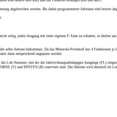
denn eine andere sein soll) und die Funktion betätigen (ein und aus!)
nnung abgebrochen werden. Bis dahin programmierte Adressen sind bereits abg
n:
icht nötig, jeden Ausgang mit einer eigenen F-Taste zu schalten, es dürfen au
die selbe Adresse bekommen. Da das Motorola-Protokoll nur 4 Funktionen je Lo
päter dann entsprechend angepasst werden.
se die Lok-Nummer, mit der die fahrtrichtungsabhängigen Ausgänge (FL) einges
r VORNE (V) und HINTEN (R) reserviert sind. Die Adresse wird dennoch im Le