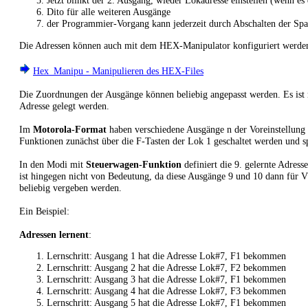
Jetzt blinkt der 2. Ausgang, wieder Lokadresse einstellen (wenn es 
Dito für alle weiteren Ausgänge
der Programmier-Vorgang kann jederzeit durch Abschalten der Spa
Die Adressen können auch mit dem HEX-Manipulator konfiguriert werde
Hex_Manipu - Manipulieren des HEX-Files
Die Zuordnungen der Ausgänge können beliebig angepasst werden. Es ist n
Adresse gelegt werden.
Im
Motorola-Format
haben verschiedene Ausgänge n der Voreinstellung 
Funktionen zunächst über die F-Tasten der Lok 1 geschaltet werden und s
In den Modi mit
Steuerwagen-Funktion
definiert die 9. gelernte Adres
ist hingegen nicht von Bedeutung, da diese Ausgänge 9 und 10 dann fü
beliebig vergeben werden.
Ein Beispiel:
Adressen lernent
:
Lernschritt: Ausgang 1 hat die Adresse Lok#7, F1 bekommen
Lernschritt: Ausgang 2 hat die Adresse Lok#7, F2 bekommen
Lernschritt: Ausgang 3 hat die Adresse Lok#7, F1 bekommen
Lernschritt: Ausgang 4 hat die Adresse Lok#7, F3 bekommen
Lernschritt: Ausgang 5 hat die Adresse Lok#7, F1 bekommen