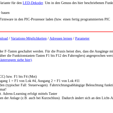
Variante für den
LED-Dekoder
. Um in den Genuss des hier beschriebenen Funk
 bauen
he Firmware in den PIC-Prozessor laden (bzw. einen fertig programmierten PIC
nload
/
Variations-Möglichkeiten
/
Adressen lernen
/
Parameter
 F-Tasten geschaltet werden. Für die Praxis heisst dies, dass die Ausgänge mi
ber die Funktionstasten-Tasten F1 bis F12 des Fahrreglers) angesprochen werde
läuterungen siehe hier)
.
DCC) bzw. F1 bis F4 (Mot)
usgang 1 = F1 von Lok #4, Ausgang 2 = F1 von Lok #11
rden (typischer Fall: Steuerwagen). Fahrtrichtungsabhängige Beleuchtung funk
mat!
 Adress-Learning erfolgt mittels Taster
en der Anlage (z.B. auch bei Kurzschluss). Dadurch ändert sich an den Licht-