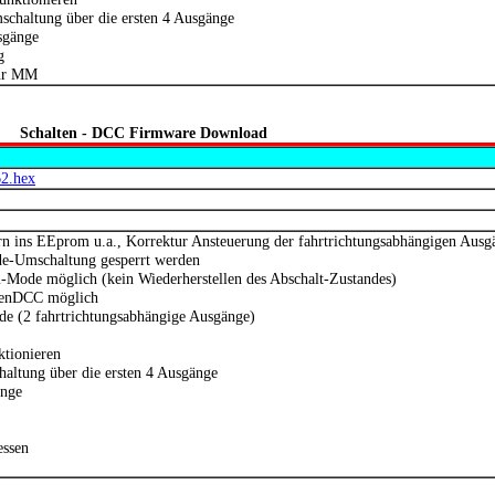
chaltung über die ersten 4 Ausgänge
sgänge
g
für MM
Schalten - DCC Firmware Download
62.hex
n ins EEprom u.a., Korrektur Ansteuerung der fahrtrichtungsabhängigen Ausg
-Umschaltung gesperrt werden
Mode möglich (kein Wiederherstellen des Abschalt-Zustandes)
penDCC möglich
de (2 fahrtrichtungsabhängige Ausgänge)
ktionieren
altung über die ersten 4 Ausgänge
änge
essen