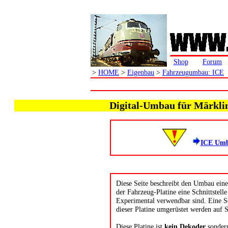
Shop
Forum
>
HOME
>
Eigenbau
>
Fahrzeugumbau: ICE
Digital-Umbau für Märklin
ICE Umba
Diese Seite beschreibt den Umbau eine
der Fahrzeug-Platine eine Schnittste
Experimental verwendbar sind. Eine Sc
dieser Platine umgerüstet werden auf
Diese Platine ist
kein Dekoder
sondern