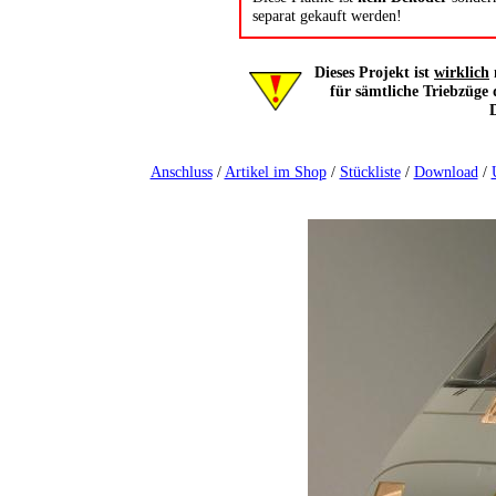
separat gekauft werden!
Dieses Projekt ist
wirklich
für sämtliche Triebzüge
D
Anschluss
/
Artikel im Shop
/
Stückliste
/
Download
/