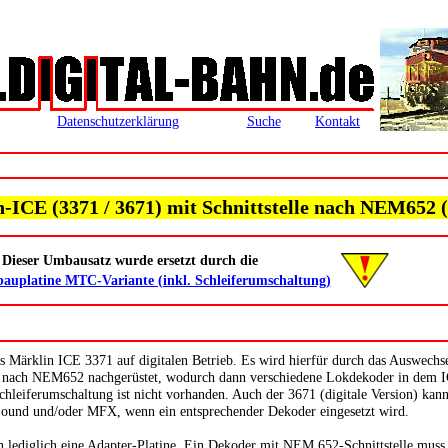
Datenschutzerklärung
Suche
Kontakt
-ICE (3371 / 3671) mit Schnittstelle nach NEM652 
Dieser Umbausatz wurde ersetzt durch die
uplatine MTC-Variante (inkl. Schleiferumschaltung)
s Märklin ICE 3371 auf digitalen Betrieb. Es wird hierfür durch das Auswechs
lle nach NEM652 nachgerüstet, wodurch dann verschiedene Lokdekoder in dem I
hleiferumschaltung ist nicht vorhanden. Auch der 3671 (digitale Version) kan
 Sound und/oder MFX, wenn ein entsprechender Dekoder eingesetzt wird.
 lediglich eine Adapter-Platine. Ein Dekoder mit NEM 652-Schnittstelle muss