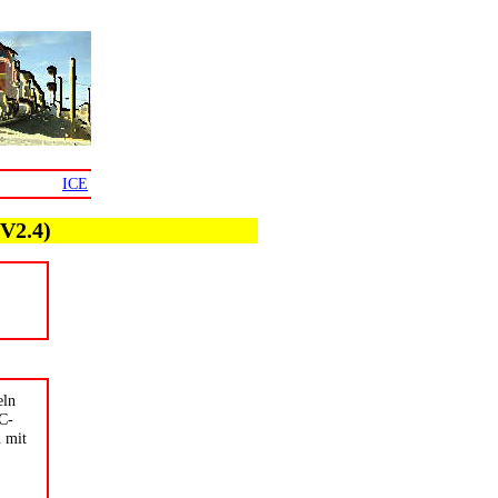
ICE
(V2.4)
eln
C-
n mit