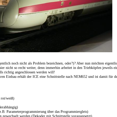
tlich noch nicht als Problem bezeichnen, oder?)? Aber nun möchten eigentlich 
nicht so recht weiter, denn immerhin arbeitet in den Triebköpfen jeweils e
ls richtig angeschlossen werden will!
ihren Einbau erhält der ICE eine Schnittstelle nach NEM652 und ist damit für 
 rot/weiß)
derabhängig)
 (z.B. Parameterprogrammierung über das Programmiergleis)
 gewechselt werden (Dekoder mit Schnittstelle vorausgesetzt)