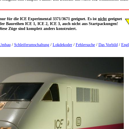
nur für die ICE Experimental 3371/3671 geeignet. Es ist
nicht
geeignet
 der Baureihen ICE 1, ICE 2, ICE 3, auch nicht aus Startpackungen!
iese Züge sind komplett anders konstruiert.
Umbau
/
Schleiferumschaltung
/
Lokdekoder
/
Fehlersuche
/
Das Vorbild
/
Engl